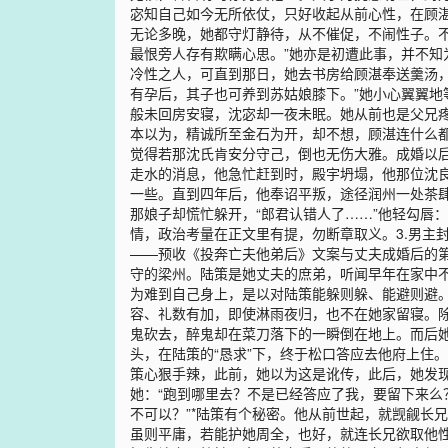
宓知自己如今无所依仗，只好收起从前心性，在顾
无论多晚，她都守灯静待，从不催促，不闹性子。不
最恨旁人存有欺瞒心思。”她亦是初遭此事，并不知
冷性之人，可直到那日，她去书房给顾湛奉送羹汤
有孕后，其子也可养到苏姑娘膝下。”她小心翼翼地
般未回房安寝，沈宓却一夜未眠。她从前也是父兄
本以为，精诚所至金石为开，却不想，顾湛连什么
觉得若那沈氏肯安分守己，倒也无伤大雅。成婚以
走水的消息，他急忙赶到时，殿宇坍塌，他那位沈
一些。直到四年后，他奉诏平叛，途径润州一处茶肆
那娘子却慌忙躲开，“郎君认错人了……”他轻勾唇：“
情，政治考量在正文里有提，勿断章取义。3.男主
——预收《投奔亡夫他弟后》文案与丈夫成婚后的
守的梁州。陆策是她丈夫的庶弟，听闻早年在家中
为难到自己身上，是以对陆策能躲则躲、能避则避
容、礼数有加，即使淋雨夜归，也不在她家留寝。除
鬼砍去，醉鬼却在菜刀落下的一瞬倒在地上。而后她
头，在陆策的“恳求”下，终于松口答应去他府上住
策心狠手辣，此前，她以为这是讹传，此后，她发
她：“跑到哪里去？不是已经答应了我，要留下来么
不可以？”*陆策有个秘密。他从前世起，就觊觎长
虽则平庸，若能护她周全，也好，就连长兄欲取他