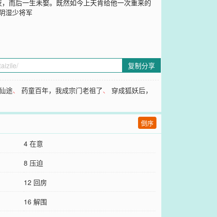
夜，而后一生未娶。既然如今上天肯给他一次重来的
阴湿少将军
复制分享
仙途
、
药童百年，我成宗门老祖了
、
穿成狐妖后，
倒序
4 在意
8 压迫
12 回房
16 解围