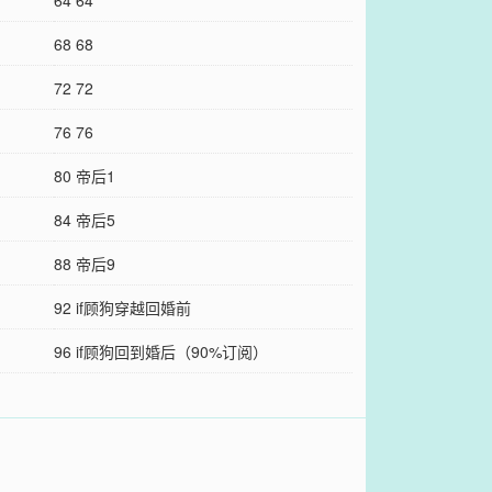
64 64
68 68
72 72
76 76
80 帝后1
84 帝后5
88 帝后9
92 if顾狗穿越回婚前
96 if顾狗回到婚后（90%订阅）