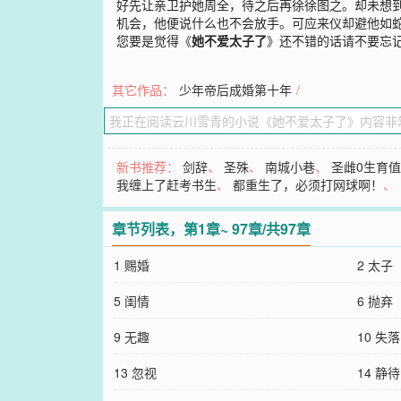
好先让亲卫护她周全，待之后再徐徐图之。却未想
机会，他便说什么也不会放手。可应来仪却避他如
您要是觉得《
她不爱太子了
》还不错的话请不要忘
其它作品：
少年帝后成婚第十年
/
新书推荐：
剑辞
、
圣殊
、
南城小巷
、
圣雌0生育
我缠上了赶考书生
、
都重生了，必须打网球啊！
、
章节列表，第1章~ 97章/共97章
1 赐婚
2 太子
5 闺情
6 抛弃
9 无趣
10 失落
13 忽视
14 静待