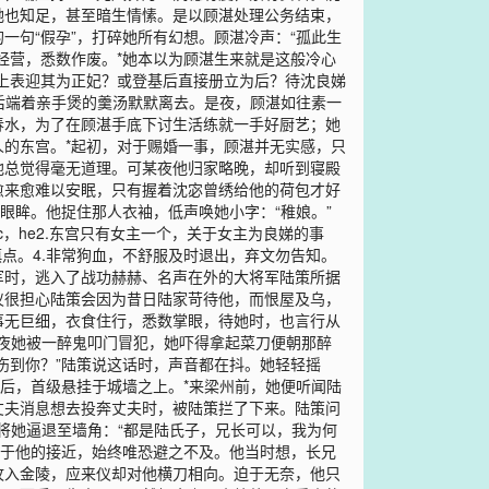
她也知足，甚至暗生情愫。是以顾湛处理公务结束，
句“假孕”，打碎她所有幻想。顾湛冷声：“孤此生
经营，悉数作废。*她本以为顾湛生来就是这般冷心
上表迎其为正妃？或登基后直接册立为后？待沈良娣
后端着亲手煲的羹汤默默离去。是夜，顾湛如往素一
春水，为了在顾湛手底下讨生活练就一手好厨艺；她
的东宫。*起初，对于赐婚一事，顾湛并无实感，只
他总觉得毫无道理。可某夜他归家略晚，却听到寝殿
愈来愈难以安眠，只有握着沈宓曾绣给他的荷包才好
眼眸。他捉住那人衣袖，低声唤她小字：“稚娘。”
c，he2.东宫只有女主一个，关于女主为良娣的事
点。4.非常狗血，不舒服及时退出，弃文勿告知。
军时，逃入了战功赫赫、名声在外的大将军陆策所据
仪很担心陆策会因为昔日陆家苛待他，而恨屋及乌，
事无巨细，衣食住行，悉数掌眼，待她时，也言行从
某夜她被一醉鬼叩门冒犯，她吓得拿起菜刀便朝那醉
伤到你？”陆策说这话时，声音都在抖。她轻轻摇
后，首级悬挂于城墙之上。*来梁州前，她便听闻陆
丈夫消息想去投奔丈夫时，被陆策拦了下来。陆策问
却将她逼退至墙角：“都是陆氏子，兄长可以，我为何
对于他的接近，始终唯恐避之不及。他当时想，长兄
攻入金陵，应来仪却对他横刀相向。迫于无奈，他只