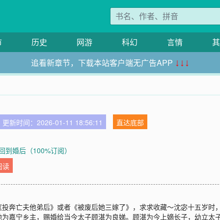
市
历史
网游
科幻
言情
其
追看新章节，下载本站客户端无广告APP
↓↓↓
更新时间：2026-01-11 18:56:11
直达底部
顾狗回到婚后（100%订阅）
阅读
《投奔亡夫他弟后》或者《被废后她三嫁了》，求求收藏～沈宓十五岁时
她为嘉宁乡主，赐婚给当今太子顾湛为良娣。顾湛为今上嫡长子，幼立太