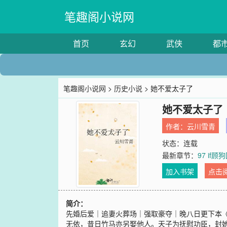
笔趣阁小说网
首页
玄幻
武侠
都
笔趣阁小说网
>
历史小说
> 她不爱太子了
她不爱太子了
作者：
云川雪青
状态：连载
最新章节：
97 if
加入书架
点击
简介：
先婚后爱｜追妻火葬场｜强取豪夺｜晚八日更下本
无依，昔日竹马亦另娶他人。天子为抚慰功臣，封