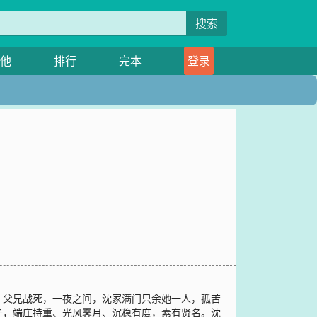
搜索
他
排行
完本
登录
，父兄战死，一夜之间，沈家满门只余她一人，孤苦
子，端庄持重、光风霁月、沉稳有度，素有贤名。沈