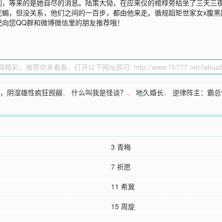
到，等来的是她自尽的消息。陆策大恸，在应来仪的棺椁旁枯坐了三天三
蛇蝎，但没关系，他们之间的一百步，都由他来走。循规蹈矩世家女x腹黑
记向您QQ群和微博微信里的朋友推荐哦！
值，阴湿雄性疯狂觊觎
、
什么叫我是怪谈？
、
地久婚长
、
逆律阵主：霸总
3 青梅
7 祈愿
11 希冀
15 周旋