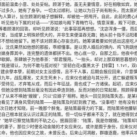
湛面前温柔小意、处处妥帖。顾湛于她，虽无夫妻情意，好在相敬如宾，
过多久，她有了身孕。一切太过顺利，让她以为日子尚有盼头，而太医的一
为人算计，扯住顾湛的袖子想解释，却被他一把甩开。自此，此前的费心
，听见他与下属的对话——“苏姑娘与殿下青梅竹马，情意深重，殿下可欲
等着顾湛的回答。却听见顾湛说：“此事容孤再想想。”沈宓浑身一僵，而
疼爱，当成掌上明珠娇惯大的，并非生来便温吞无趣；她从前十指不沾阳
都不想给她留下。她不该对顾湛心存妄念的。她筹谋着要如何逃出这座吃人
后，沈氏果然如他想的那般，乖顺懂事。是以旁人婚后的惧内、鸡飞狗跳
良娣身葬其中，连完整的遗体都拼不出。他心底一空，自那之后，他夜中
歇脚。茶肆娘子为他奉茶：“郎君慢用。”一抬头，却对上那双朝思暮想的
既是错认，为何不敢与孤对视？”坚韧白花x腹黑太子【排雷】1.1v1，双
封建余孽本孽，前期对女主没感情，且不干人事，后期会报应回来，介意慎
第九年，战乱爆发，丈夫生死未卜，应来仪也被迫与其分开，逃亡躲避叛
不受待见，才弃笔从戎，而后十年征战，竟也成了一方诸侯。起初，应来
。但她没想到陆策丝毫没有因此牵连到她，反而对她的日常起居，照顾得
了从来不唤她“嫂嫂”，只以“应娘子”相称。她头一回见到陆策失态，是
看见了满身风雪的陆策——是陆策及时赶到救了她。“没事吧？他有没有
。次日她才知晓，前一晚那个醉鬼，是陆策最得力的下属，而陆策将他腰斩
现自己根本就没认识过真正的陆策。但一切似乎都来不及了，就在她得到
？”她早已察觉陆策的不轨之心，抿唇回答：“陆策，我是你嫂嫂。”陆策
兄的妻子，那位少时便名动金陵的才女应来仪。或许是囿于身份，应来仪
性命，他也因应来仪之故，未曾反击。后来山河凋敝，群雄逐鹿，他率兵